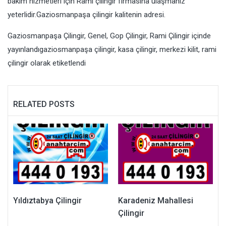
bakım hizmetleri için Rami çilingir firmasına ulaşmanız
yeterlidir.Gaziosmanpaşa çilingir kalitenin adresi.
Gaziosmanpaşa Çilingir
,
Genel
,
Gop Çilingir
,
Rami Çilingir
içinde
yayınlandı
gaziosmanpaşa çilingir
,
kasa çilingir
,
merkezi kilit
,
rami
çilingir
olarak etiketlendi
RELATED POSTS
Yıldıztabya Çilingir
Karadeniz Mahallesi
Çilingir