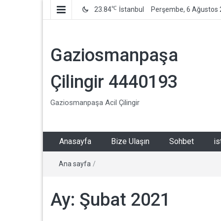
℃
23.84
İstanbul
Perşembe, 6 Ağustos
Gaziosmanpaşa
Çilingir 4440193
Gaziosmanpaşa Acil Çilingir
Anasayfa
Bize Ulaşın
Sohbet
is
Ana sayfa
/
Ay:
Şubat 2021