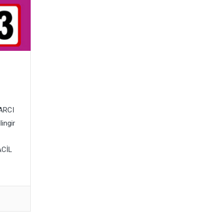
TARCI
ingir
ACİL