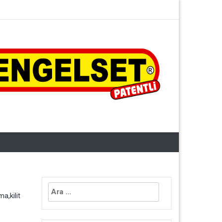
Arama:
a,kilit