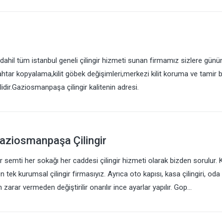
hil tüm istanbul geneli çilingir hizmeti sunan firmamız sizlere günü
htar kopyalama,kilit göbek değişimleri,merkezi kilit koruma ve tamir 
lidir.Gaziosmanpaşa çilingir kalitenin adresi.
aziosmanpaşa Çilingir
emti her sokağı her caddesi çilingir hizmeti olarak bizden sorulur. 
ek kurumsal çilingir firmasıyız. Ayrıca oto kapısı, kasa çilingiri, oda 
 zarar vermeden değiştirilir onarılır ince ayarlar yapılır. Gop…