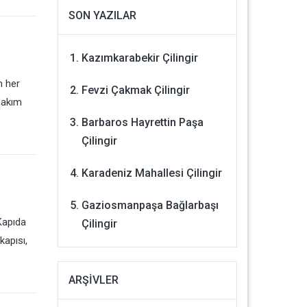
SON YAZILAR
Kazımkarabekir Çilingir
n her
Fevzi Çakmak Çilingir
bakım
Barbaros Hayrettin Paşa
Çilingir
Karadeniz Mahallesi Çilingir
Gaziosmanpaşa Bağlarbaşı
Kapıda
Çilingir
kapısı,
ARŞIVLER