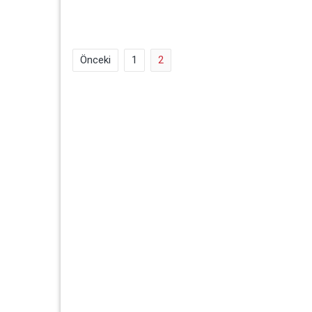
Yazı
Önceki
1
2
dolaşımı